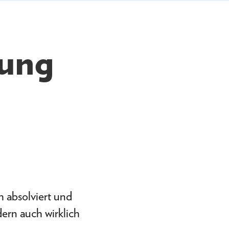
rung
h absolviert und
dern auch wirklich